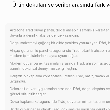
Ürün dokuları ve seriler arasında fark v
Artstone Träd duvar paneli, doğal ahşabın zamansız karakterini
duvarlara derinlik, akış ve denge kazandırır.
Doğal malzemeyi çağdaş bir dilde yeniden yorumlayan Träd, iç
Ahşap görünümlü panel kategorisinde Träd, otantik ahşap hissi v
modern iç mekânlarla kolayca uyum sağlar.
Modern duvar paneli tasarımları arasında Träd, ahşabın sıcak dok
panelin dokunsal deneyimini zenginleştirir.
Gelişmiş bir kaplama konseptiyle üretilen Träd; hafif, dayanıklı
uygundur.
Dekoratif duvar uygulamaları arasında Träd, doğal ahşabın çekici
görsel bütünlük sağlar.
Duvar kaplama kategorisinde Träd, duvarları mimari tasarım uns
Bir 3d duvar paneli olarak Träd, çok seviyeli yapısıyla derinlik 