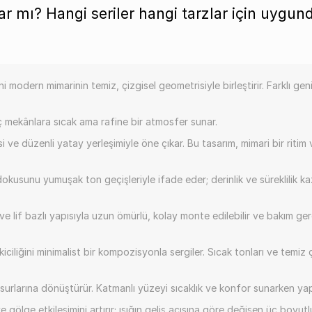
ar mı? Hangi seriler hangi tarzlar için uygun
 modern mimarinin temiz, çizgisel geometrisiyle birleştirir. Farklı g
 mekânlara sıcak ama rafine bir atmosfer sunar.
e düzenli yatay yerleşimiyle öne çıkar. Bu tasarım, mimari bir ritim 
usunu yumuşak ton geçişleriyle ifade eder; derinlik ve süreklilik kaza
 ve lif bazlı yapısıyla uzun ömürlü, kolay monte edilebilir ve bakım ger
liğini minimalist bir kompozisyonla sergiler. Sıcak tonları ve temiz ç
urlarına dönüştürür. Katmanlı yüzeyi sıcaklık ve konfor sunarken yap
ve gölge etkileşimini artırır; ışığın geliş açısına göre değişen üç boyut