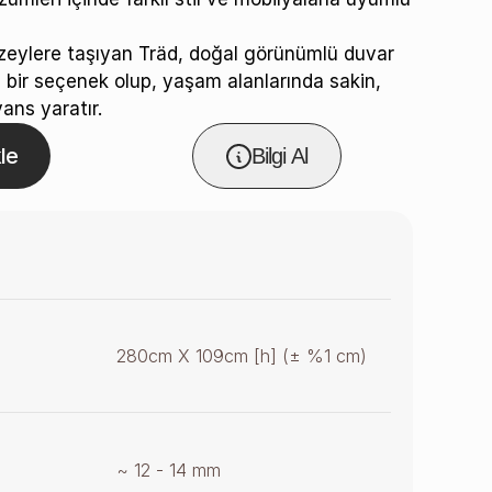
eylere taşıyan Träd, doğal görünümlü duvar
l bir seçenek olup, yaşam alanlarında sakin,
ans yaratır.
le
Bilgi Al
280cm X 109cm [h] (± %1 cm)
~ 12 - 14 mm