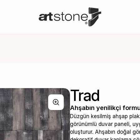
Trad
Ahşabın yenilikçi for
Düzgün kesilmiş ahşap plak
görünümlü duvar paneli, uy
oluşturur. Ahşabın doğal gö
dekoratif duvar kaplama çözü