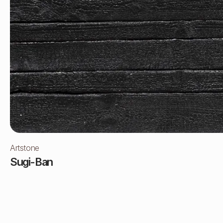
Artstone
Sugi-Ban