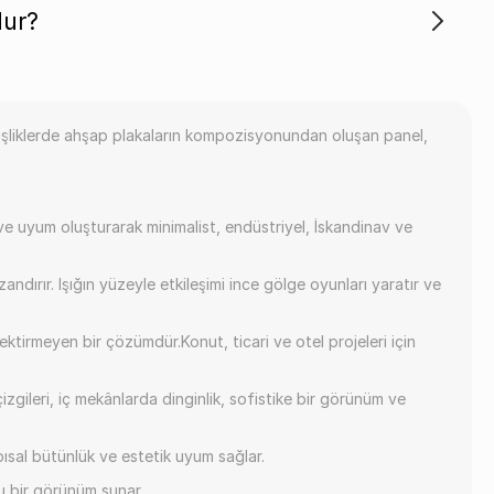
dur?
enişliklerde ahşap plakaların kompozisyonundan oluşan panel,
ve uyum oluşturarak minimalist, endüstriyel, İskandinav ve
ndırır. Işığın yüzeyle etkileşimi ince gölge oyunları yaratır ve
ektirmeyen bir çözümdür.Konut, ticari ve otel projeleri için
izgileri, iç mekânlarda dinginlik, sofistike bir görünüm ve
ısal bütünlük ve estetik uyum sağlar.
lu bir görünüm sunar.