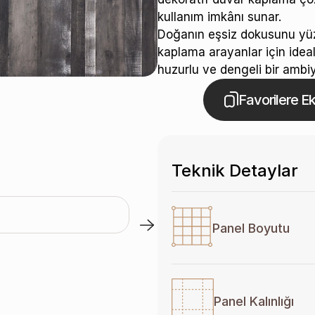
kullanım imkânı sunar.
Doğanın eşsiz dokusunu yüz
kaplama arayanlar için idea
huzurlu ve dengeli bir ambiy
Cobriza / A-663
Favorilere Ek
Teknik Detaylar
Panel Boyutu
Panel Kalınlığı