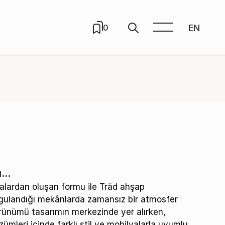
EN
0
mu…
alardan oluşan formu ile Träd ahşap
gulandığı mekânlarda zamansız bir atmosfer
rünümü tasarımın merkezinde yer alırken,
mleri içinde farklı stil ve mobilyalarla uyumlu