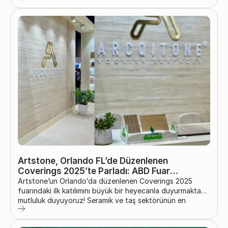
Merkezi’nde görkemli bir törenle gerçekleştirildi. Prestijli
etkinlik, mimarlık ve inşaat dünyasının en yenilikçi ürün ve
firmalarını bir araya getirdi. Törenin öne çıkan anlarından
biri, Artstone’un “Yapıda Yenilikçi Ürün” kategorisinde...
Artstone, Orlando FL’de Düzenlenen
Coverings 2025’te Parladı: ABD Fuar
Sahnesindeki İlk Katılımda Unutulmaz Bir
Artstone’un Orlando’da düzenlenen Coverings 2025
Başarı
fuarındaki ilk katılımını büyük bir heyecanla duyurmaktan
mutluluk duyuyoruz! Seramik ve taş sektörünün en
prestijli fuarlarından biri olan bu organizasyon, yenilikçi
ürünlerimizi daha geniş bir kitleyle buluşturmak için bizlere