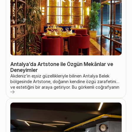
Antalya’da Artstone ile Özgün Mekânlar ve
Deneyimler
Akdeniz’in eşsiz güzellikleriyle bilinen Antalya Belek
bölgesinde Artstone, doğanın kendine özgü zarafetini
ve estetiğini bir araya getiriyor. Bu görkemli coğrafyanın
dikkat çekici dokularından ilham alan Artstone, bölgedeki
otel yapılarında unutulmaz izler bırakıyor. Belek /
Antalya’da 2022–2023 sezonunda başarıyla tamamlanan
otel projelerinde Artstone’un özgün tasarımları; iç
mekânlardan dış alan düzenlemelerine kadar misafirlere
keyifli alanlar ve benzersiz deneyimler sunuyor. Otel
yapılarının iç...