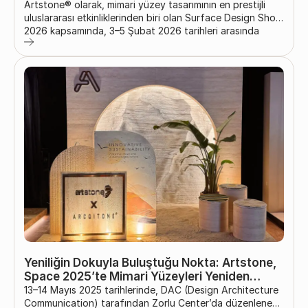
Artstone® olarak, mimari yüzey tasarımının en prestijli
uluslararası etkinliklerinden biri olan Surface Design Show
2026 kapsamında, 3–5 Şubat 2026 tarihleri arasında
Londra Business Design Centre’da sektör
profesyonelleriyle bir araya gelmekten mutluluk
duyuyoruz. Bu önemli etkinlikte Artstone®, doğal
malzemelerden ilham alan yüzey yaklaşımını uluslararası
platformda bir kez daha sergileyecek. Taş, tuğla, beton
ve ahşap dokularını çağdaş üretim teknolojileriyle
buluşturan Artstone® koleksiyonları;...
Yeniliğin Dokuyla Buluştuğu Nokta: Artstone,
Space 2025’te Mimari Yüzeyleri Yeniden
Yorumluyor..
13–14 Mayıs 2025 tarihlerinde, DAC (Design Architecture
Communication) tarafından Zorlu Center’da düzenlenen