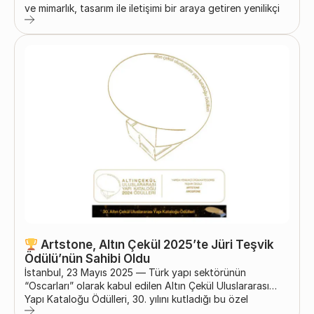
ve mimarlık, tasarım ile iletişimi bir araya getiren yenilikçi
bir girişim olan Space 2025 etkinliğinde Artstone yerini
aldı. Bu özel iki günlük buluşma, mimarlık ve iç mimarlık
dünyasından profesyonelleri bir araya getirdi.
Artstone’un yenilikçi yüzey çözümleri ve ilham veren ürün
deneyimleri, ziyaretçilerden büyük ilgi gördü. Nevada
Rock: Doğal...
Artstone, Altın Çekül 2025’te Jüri Teşvik
Ödülü’nün Sahibi Oldu
İstanbul, 23 Mayıs 2025 — Türk yapı sektörünün
“Oscarları” olarak kabul edilen Altın Çekül Uluslararası
Yapı Kataloğu Ödülleri, 30. yılını kutladığı bu özel
dönemde, 9 Mayıs 2025 tarihinde tarihi eski Yapı-Endüstri