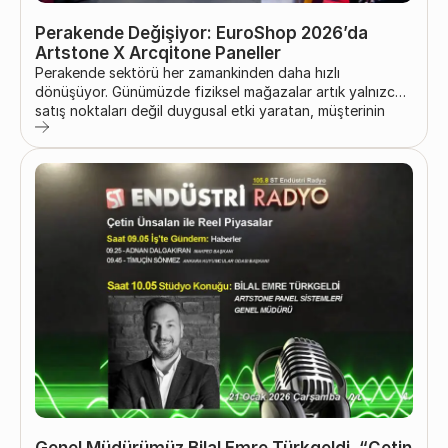
Perakende Değişiyor: EuroShop 2026’da
Artstone X Arcqitone Paneller
Perakende sektörü her zamankinden daha hızlı
dönüşüyor. Günümüzde fiziksel mağazalar artık yalnızca
satış noktaları değil duygusal etki yaratan, müşterinin
mağazada kalma süresini artıran ve marka kimliğini
güçlendiren immersive (deneyim odaklı) marka alanlarıdır.
Perakende tasarımı ve shopfitting uygulamaları deneyim
odaklı hale geldikçe; mimari yüzeyler, dekoratif duvar
panelleri ve perakende duvar kaplama sistemleri, ticari iç
mekânların şekillenmesinde merkezi bir rol
üstlenmektedir....
Genel Müdürümüz Bilal Emre Türkgeldi, “Çetin