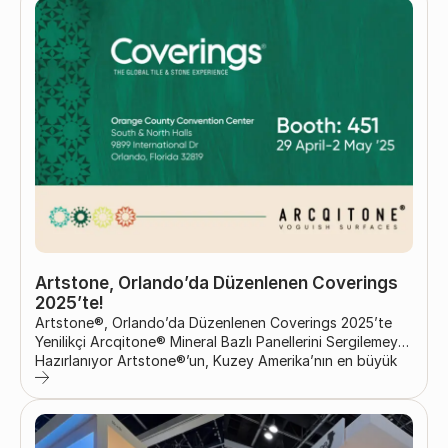
mükemmel bir platform sundu. Hem köklü Artstone ürün
grubumuz hem de heyecan verici yeni serimiz Arcqitone,
fuar boyunca büyük ilgi ve beğeni topladı. Ziyaretçiler
yalnızca ürünlerimizin...
Artstone, Orlando’da Düzenlenen Coverings
2025’te!
Artstone®, Orlando’da Düzenlenen Coverings 2025’te
Yenilikçi Arcqitone® Mineral Bazlı Panellerini Sergilemeye
Hazırlanıyor Artstone®’un, Kuzey Amerika’nın en büyük
uluslararası seramik ve taş fuarı olan Coverings 2025’te
yer alacağını duyurmaktan büyük mutluluk duyuyoruz.
Orlando, Florida’da, Orange County Convention
Center’da düzenlenecek olan etkinlik 29 Nisan – 2 Mayıs