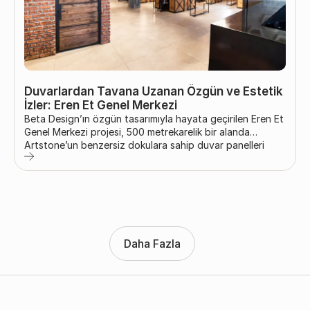
Duvarlardan Tavana Uzanan Özgün ve Estetik
İzler: Eren Et Genel Merkezi
Beta Design’ın özgün tasarımıyla hayata geçirilen Eren Et
Genel Merkezi projesi, 500 metrekarelik bir alanda
Artstone’un benzersiz dokulara sahip duvar panelleri
kullanılarak tamamlandı. Mekânda yaratıcı bir atmosfer
oluşturan Artstone Ladrillo Loft Rojo Effect ve Hormigon
Intenso panelleri; tavanlardan duvarlara, merdivenlerden
farklı yüzeylere kadar ustalıkla uygulandı. Bu paneller,
mekâna modern ve dikkat çekici bir görünüm kazandırdı.
Daha Fazla