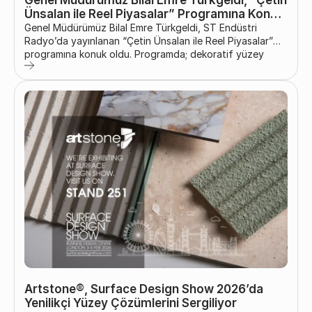
Ünsalan ile Reel Piyasalar” Programına Konuk
Oldu
Genel Müdürümüz Bilal Emre Türkgeldi, ST Endüstri
Radyo’da yayınlanan “Çetin Ünsalan ile Reel Piyasalar”
programına konuk oldu. Programda; dekoratif yüzey
çözümlerinde duvar panellerinin etkisi, tasarımdan
üretime uzanan süreçler, sektörde öne çıkan trendler ve
güncel gelişmeler tüm yönleriyle ele alındı. Çetin
Ünsalan’ın moderatörlüğünde gerçekleşen yayında Genel
Müdürümüz, panel sistemleri sektöründeki dönüşüm,
sürdürülebilir üretim anlayışı ve sanayide verimliliğin önemi
üzerine değerlendirmelerde bulundu....
Artstone®, Surface Design Show 2026’da
Yenilikçi Yüzey Çözümlerini Sergiliyor