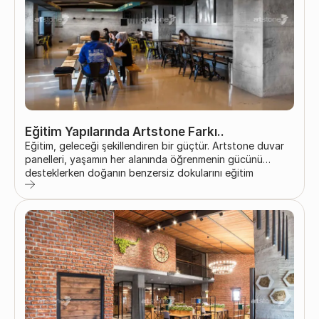
Eğitim Yapılarında Artstone Farkı..
Eğitim, geleceği şekillendiren bir güçtür. Artstone duvar
panelleri, yaşamın her alanında öğrenmenin gücünü
desteklerken doğanın benzersiz dokularını eğitim
yapılarıyla buluşturur. Artstone; taş ve ahşap gibi
doğanın cömert armağanlarının seçkin hissini duvarlara
yansıtır. Kolay uygulanabilen duvar panelleri; endüstriyel
tasarıma sahip beton ve metal dokularıyla eğitim yapıları
başta olmak üzere pek çok mekâna estetik bir dokunuş
katar. Okula dönüş döneminde, Artstone duvar...