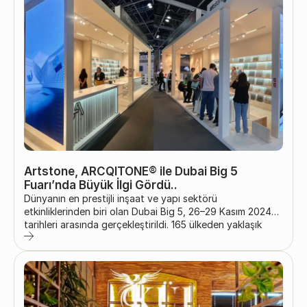
2025 tarihleri arasında gerçekleşecek. Bu prestijli
organizasyonda Artstone®, yenilikçi Arcqitone® mineral
bazlı panellerini ilk kez...
Artstone, ARCQITONE® ile Dubai Big 5
Fuarı’nda Büyük İlgi Gördü..
Dünyanın en prestijli inşaat ve yapı sektörü
etkinliklerinden biri olan Dubai Big 5, 26–29 Kasım 2024
tarihleri arasında gerçekleştirildi. 165 ülkeden yaklaşık
100.000 profesyonelin katılımıyla düzenlenen bu büyük
organizasyonda Artstone Panel Systems Inc., yeni
markası ARCQITONE® ile dikkat çekici bir etki yarattı.
Orta Doğu, Afrika ve Asya’dan sektör temsilcilerini bir
araya getiren bu uluslararası platformda Artstone’un
yenilikçi, estetik ve sürdürülebilir...