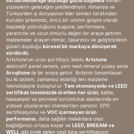
sürdürülebilirliğe duyduğu güçlü bağlılıkla
mimari
yüzeylerin geleceğini şekillendiriyor. Almanya ve
Türkiye’den iş dünyasının lider isimleri tarafından
kurulan şirketimiz, öncü bir üretim girişimi olarak
başladığı yolculuğunu bugüne; performans,
yaratıcılık ve uzun ömürlü değeri bir araya getiren
malzemeler arayan mimar, tasarımcı ve geliştiricilerin
güven duyduğu
küresel bir markaya dönüşerek
sürdürdü.
Artstone’un ürün portföyü; köklü
Artstone
dekoratif panel serisini, yeni nesil mineral yüzey serisi
Arcqitone
ile bir araya getirir. Birbirini tamamlayan
bu iki sistem, zamansız estetiği ileri malzeme
teknolojisiyle buluşturur.
Tam otomasyonlu ve LEED
sertifikalı tesisimizde üretilen her ürün
; kalite,
hassasiyet ve çevresel sorumluluk alanlarında en
yüksek uluslararası standartları yansıtır. EPD
sertifikasyonu ve
VOC içermeyen ürün
performansı
, daha sağlıklı mekânlara olan
bağlılığımızı ortaya koyar ve
LEED, BREEAM ve
WELL
gibi önde gelen yeşil bina sertifikasyon