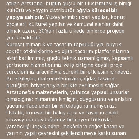
atılan Artstone, bugün güçlü bir uluslararası iş birliği
kültürü ve yaygın distribütör ağıyla
küresel bir
yapıya sahiptir.
Yüzeylerimiz; ticari yapılar, konut
projeleri, kültürel yapılar ve kamusal alanlar dâhil
olmak üzere, 30’dan fazla ülkede binlerce projede
yer almaktadır.
Küresel mimarlık ve tasarım topluluğuyla; büyük
sektör etkinliklerine ve dijital tasarım platformlarına
aktif katılımımız, güçlü teknik uzmanlığımız, kapsamlı
şartname hizmetlerimiz ve iş birliğine dayalı proje
süreçlerimiz aracılığıyla sürekli bir etkileşim içindeyiz.
Bu etkileşim, malzemelerimizin çağdaş tasarım
pratiğinin ihtiyaçlarıyla birlikte evrilmesini sağlar.
Artstone’da malzemelerin, yalnızca yapısal unsurlar
olmadığına; mimarinin kimliğini, duygusunu ve anlatım
gücünü ifade eden bir dil olduğuna inanıyoruz.
Ustalık, küresel bir bakış açısı ve tasarım odaklı
inovasyona duyduğumuz bitmeyen tutkuyla;
yaratıcılığı teşvik eden, mekânlara değer katan ve
yarının yapılı çevresini şekillendirmeye katkı sunan