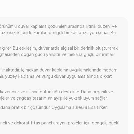
görünümlü duvar kaplama çözümleri arasında ritmik düzeni ve
 düzensizlik içinde kurulan dengeli bir kompozisyon sunar. Bu
irer. Bu etkileşim, duvarlarda algısal bir derinlik oluşturarak
rleşmesinden doğan gücü yansıtır ve mekana güçlü bir mimari
lanılmaktadır. İç mekan duvar kaplama uygulamalarında modern
eniş yüzey kaplama ve vurgu duvar uygulamalarında dikkat
 kazandırır ve mimari bütünlüğü destekler. Daha organik ve
jeler ve çağdaş tasarım anlayışı ile yüksek uyum sağlar.
daha pratik bir çözümdür. Uygulama süresini kısaltırken
eli ve dekoratif taş panel arayan projeler için dengeli, güçlü