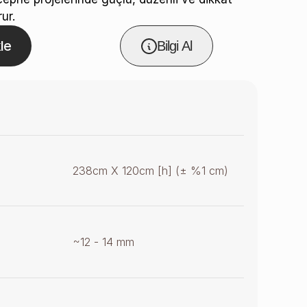
ur.
le
Bilgi Al
238cm X 120cm [h] (± %1 cm)
~12 - 14 mm