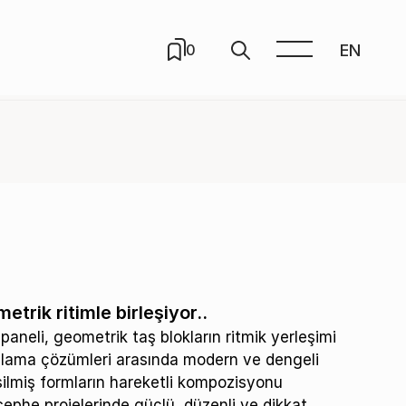
EN
0
rik ritimle birleşiyor..
aneli, geometrik taş blokların ritmik yerleşimi
plama çözümleri arasında modern ve dengeli
ilmiş formların hareketli kompozisyonu
ephe projelerinde güçlü, düzenli ve dikkat