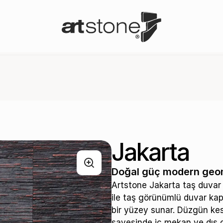
Jakarta
Doğal güç modern geomet
Artstone Jakarta taş duvar p
ile taş görünümlü duvar ka
bir yüzey sunar. Düzgün kes
sayesinde iç mekan ve dış c