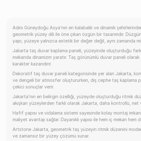
Adını Güneydoğu Asya’nın en kalabalık ve dinamik şehirlerinde
geometrik yüzey dili ile öne çıkan özgün bir tasarımdır. Düzgün
yapı, yüzeye yalnızca estetik bir değer değil, aynı zamanda mima
Jakarta taş duvar kaplama paneli, yüzeyinde oluşturduğu farklı b
mekanda dinamizm yaratır. Taş görünümlü duvar paneli olarak g
karakter kazandırır.
Dekoratif taş duvar paneli kategorisinde yer alan Jakarta, kon
ve dengeli bir atmosfer oluştururken, dış cephe taş kaplama p
çekici sonuçlar verir.
Jakarta’nın en belirgin özelliği, yüzeyde oluşturduğu ritmik d
akışkan yüzeylerden farklı olarak Jakarta, daha kontrollü, net 
Hafif yapısı ve vidalama sistemi sayesinde kolay montaj imkan
maliyet avantajı sağlar. Dayanıklı yapısı ile hem iç mekan hem
Artstone Jakarta, geometrik taş yüzeyin ritmik düzenini modern
ve zamansız bir yüzey çözümü sunar.