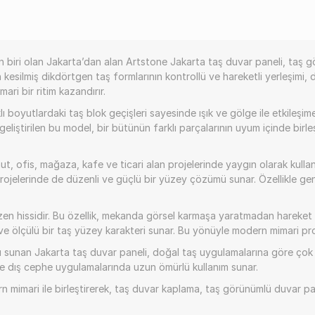
n biri olan Jakarta’dan alan Artstone Jakarta taş duvar paneli, taş 
 kesilmiş dikdörtgen taş formlarının kontrollü ve hareketli yerleşimi,
ri bir ritim kazandırır.
oyutlardaki taş blok geçişleri sayesinde ışık ve gölge ile etkileşime g
eliştirilen bu model, bir bütünün farklı parçalarının uyum içinde bi
ut, ofis, mağaza, kafe ve ticari alan projelerinde yaygın olarak kul
rojelerinde de düzenli ve güçlü bir yüzey çözümü sunar. Özellikle g
üzen hissidir. Bu özellik, mekanda görsel karmaşa yaratmadan hareket
ve ölçülü bir taş yüzey karakteri sunar. Bu yönüyle modern mimari pro
ı sunan Jakarta taş duvar paneli, doğal taş uygulamalarına göre çok 
 de dış cephe uygulamalarında uzun ömürlü kullanım sunar.
 mimari ile birleştirerek, taş duvar kaplama, taş görünümlü duvar pan