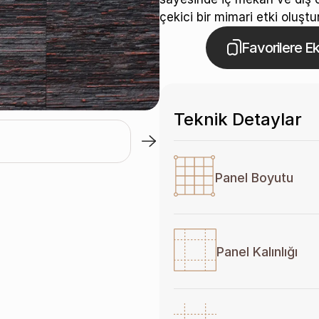
çekici bir mimari etki oluştur
Favorilere Ek
Teknik Detaylar
Blanca / S-821-01
Panel Boyutu
Panel Kalınlığı