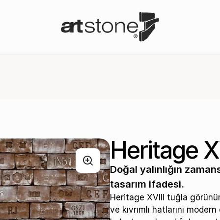
Heritage X
Doğal yalınlığın zamansı
tasarım ifadesi.
Heritage XVIII tuğla görünüm
ve kıvrımlı hatlarını modern