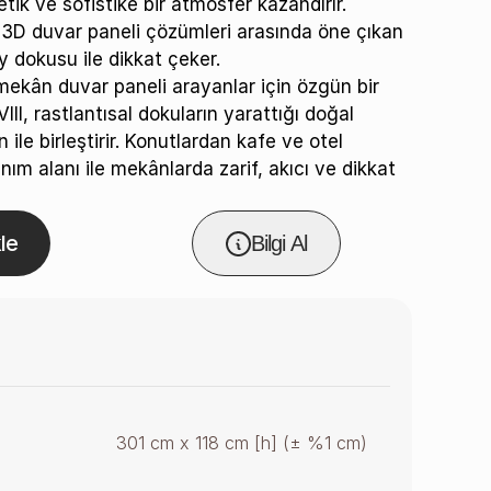
ik ve sofistike bir atmosfer kazandırır.
 3D duvar paneli çözümleri arasında öne çıkan
y dokusu ile dikkat çeker.
ekân duvar paneli arayanlar için özgün bir
II, rastlantısal dokuların yarattığı doğal
ile birleştirir. Konutlardan kafe ve otel
nım alanı ile mekânlarda zarif, akıcı ve dikkat
le
Bilgi Al
301 cm x 118 cm [h] (± %1 cm)