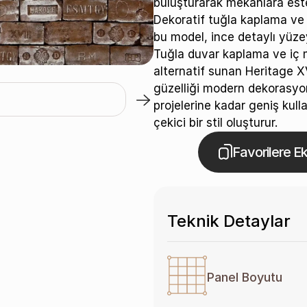
buluşturarak mekânlara estet
Dekoratif tuğla kaplama ve
bu model, ince detaylı yüze
Tuğla duvar kaplama ve iç m
alternatif sunan Heritage XVI
güzelliği modern dekorasyon 
Rojo / B-542-Kesit
projelerine kadar geniş kulla
çekici bir stil oluşturur.
Favorilere Ek
Teknik Detaylar
Panel Boyutu