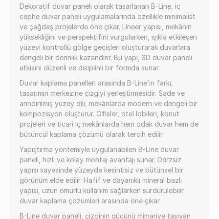
Dekoratif duvar paneli olarak tasarlanan B-Line, iç
cephe duvar paneli uygulamalarında özellikle minimalist
ve çağdaş projelerde öne çıkar. Lineer yapısı, mekânın
yüksekliğini ve perspektifini vurgularken, ışıkla etkileşen
yüzeyi kontrollü gölge geçişleri oluşturarak duvarlara
dengeli bir derinlik kazandırır. Bu yapı, 3D duvar paneli
etkisini düzenli ve disiplinli bir formda sunar.
Duvar kaplama panelleri arasında B-Line’ın farkı,
tasarımın merkezine çizgiyi yerleştirmesidir. Sade ve
arındırılmış yüzey dili, mekânlarda modern ve dengeli bir
kompozisyon oluşturur. Ofisler, otel lobileri, konut
projeleri ve ticari iç mekânlarda hem odak duvar hem de
bütüncül kaplama çözümü olarak tercih edilir.
Yapıştırma yöntemiyle uygulanabilen B-Line duvar
paneli, hızlı ve kolay montaj avantajı sunar. Derzsiz
yapısı sayesinde yüzeyde kesintisiz ve bütünsel bir
görünüm elde edilir. Hafif ve dayanıklı mineral bazlı
yapısı, uzun ömürlü kullanım sağlarken sürdürülebilir
duvar kaplama çözümleri arasında öne çıkar.
B-Line duvar paneli, çizginin gücünü mimariye taşıyan