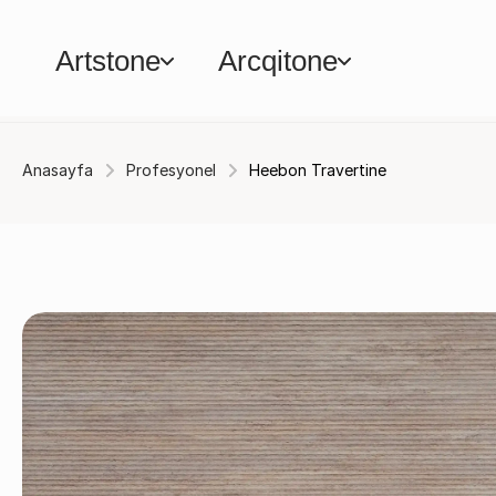
Artstone
Arcqitone
Anasayfa
Profesyonel
Heebon Travertine