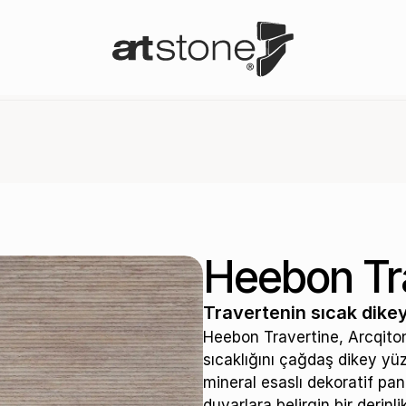
Heebon Tr
Travertenin sıcak dikey
Heebon Travertine, Arcqiton
sıcaklığını çağdaş dikey yüz
mineral esaslı dekoratif pane
duvarlara belirgin bir derinl