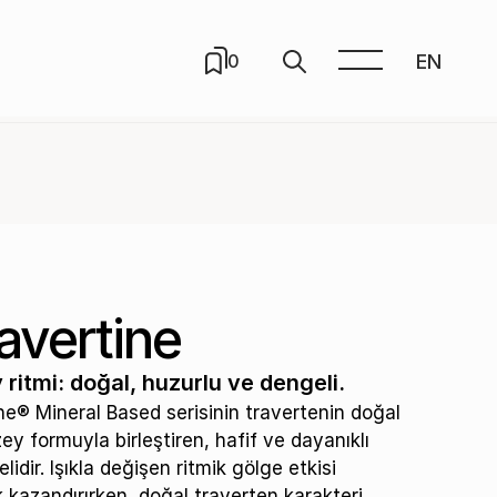
EN
0
avertine
 ritmi: doğal, huzurlu ve dengeli.
e® Mineral Based serisinin travertenin doğal
ey formuyla birleştiren, hafif ve dayanıklı
lidir. Işıkla değişen ritmik gölge etkisi
ik kazandırırken, doğal traverten karakteri